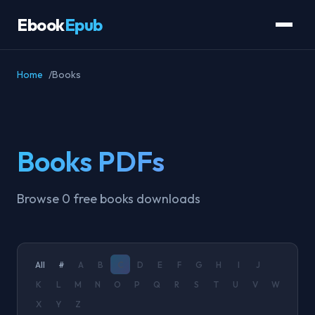
Ebook
Epub
Home
Books
Books PDFs
Browse 0 free books downloads
All
#
A
B
C
D
E
F
G
H
I
J
K
L
M
N
O
P
Q
R
S
T
U
V
W
X
Y
Z