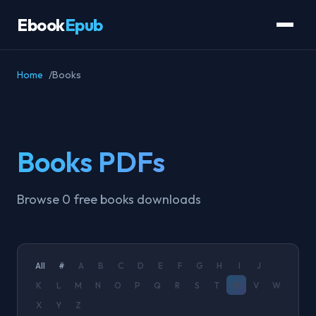
Ebook
Epub
Home
Books
Books PDFs
Browse 0 free books downloads
All
#
A
B
C
D
E
F
G
H
I
J
K
L
M
N
O
P
Q
R
S
T
U
V
W
X
Y
Z