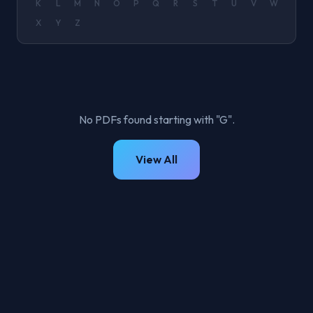
K
L
M
N
O
P
Q
R
S
T
U
V
W
X
Y
Z
No PDFs found starting with "G".
View All