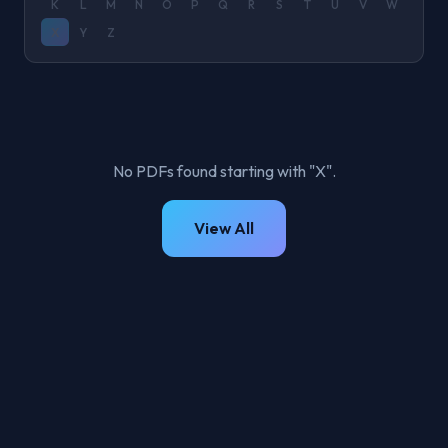
K
L
M
N
O
P
Q
R
S
T
U
V
W
X
Y
Z
No PDFs found starting with "X".
View All