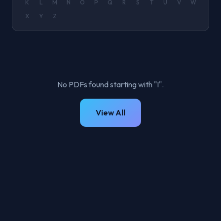
K
L
M
N
O
P
Q
R
S
T
U
V
W
X
Y
Z
No PDFs found starting with "I".
View All